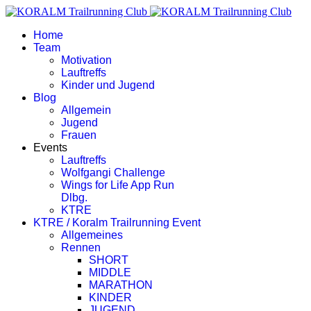
Home
Team
Motivation
Lauftreffs
Kinder und Jugend
Blog
Allgemein
Jugend
Frauen
Events
Lauftreffs
Wolfgangi Challenge
Wings for Life App Run
Dlbg.
KTRE
KTRE / Koralm Trailrunning Event
Allgemeines
Rennen
SHORT
MIDDLE
MARATHON
KINDER
JUGEND