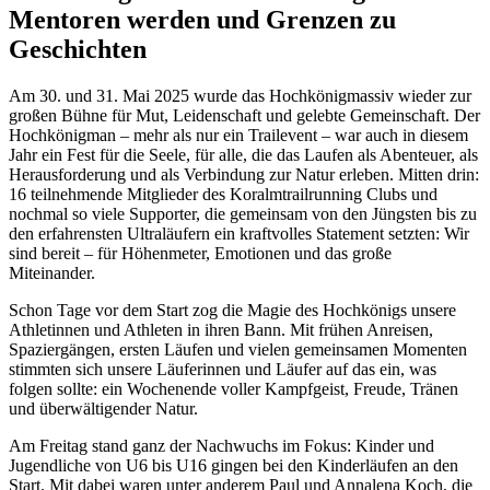
Mentoren werden und Grenzen zu
Geschichten
Am 30. und 31. Mai 2025 wurde das Hochkönigmassiv wieder zur
großen Bühne für Mut, Leidenschaft und gelebte Gemeinschaft. Der
Hochkönigman – mehr als nur ein Trailevent – war auch in diesem
Jahr ein Fest für die Seele, für alle, die das Laufen als Abenteuer, als
Herausforderung und als Verbindung zur Natur erleben. Mitten drin:
16 teilnehmende Mitglieder des Koralmtrailrunning Clubs und
nochmal so viele Supporter, die gemeinsam von den Jüngsten bis zu
den erfahrensten Ultraläufern ein kraftvolles Statement setzten: Wir
sind bereit – für Höhenmeter, Emotionen und das große
Miteinander.
Schon Tage vor dem Start zog die Magie des Hochkönigs unsere
Athletinnen und Athleten in ihren Bann. Mit frühen Anreisen,
Spaziergängen, ersten Läufen und vielen gemeinsamen Momenten
stimmten sich unsere Läuferinnen und Läufer auf das ein, was
folgen sollte: ein Wochenende voller Kampfgeist, Freude, Tränen
und überwältigender Natur.
Am Freitag stand ganz der Nachwuchs im Fokus: Kinder und
Jugendliche von U6 bis U16 gingen bei den Kinderläufen an den
Start. Mit dabei waren unter anderem Paul und Annalena Koch, die