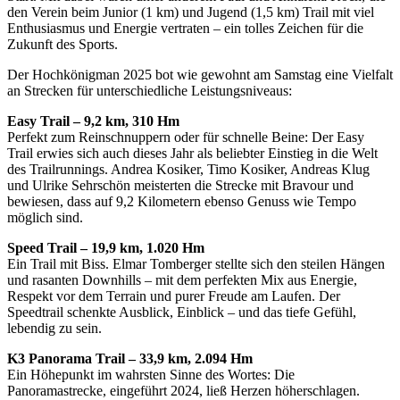
den Verein beim Junior (1 km) und Jugend (1,5 km) Trail mit viel
Enthusiasmus und Energie vertraten – ein tolles Zeichen für die
Zukunft des Sports.
Der Hochkönigman 2025 bot wie gewohnt am Samstag eine Vielfalt
an Strecken für unterschiedliche Leistungsniveaus:
Easy Trail – 9,2 km, 310 Hm
Perfekt zum Reinschnuppern oder für schnelle Beine: Der Easy
Trail erwies sich auch dieses Jahr als beliebter Einstieg in die Welt
des Trailrunnings. Andrea Kosiker, Timo Kosiker, Andreas Klug
und Ulrike Sehrschön meisterten die Strecke mit Bravour und
bewiesen, dass auf 9,2 Kilometern ebenso Genuss wie Tempo
möglich sind.
Speed Trail – 19,9 km, 1.020 Hm
Ein Trail mit Biss. Elmar Tomberger stellte sich den steilen Hängen
und rasanten Downhills – mit dem perfekten Mix aus Energie,
Respekt vor dem Terrain und purer Freude am Laufen. Der
Speedtrail schenkte Ausblick, Einblick – und das tiefe Gefühl,
lebendig zu sein.
K3 Panorama Trail – 33,9 km, 2.094 Hm
Ein Höhepunkt im wahrsten Sinne des Wortes: Die
Panoramastrecke, eingeführt 2024, ließ Herzen höherschlagen.