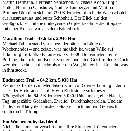
Martin Hermann, Hermann Sehrschön, Michaela Koch, Birgit
Natter, Nermina Ganshofer, Nadine Tomberger und Martina
Brunner kämpften sich auf 33,9 Kilometern durch ein Wechselspiel
aus Anstrengung und purer Schönheit. Der Blick auf den
Großglockner und die umliegenden Gipfel belohnte die Strapazen
mit einer Kulisse wie aus dem Bilderbuch.
Marathon Trail – 48,6 km, 2.940 Hm
Michael Fabian stand vor einem der härtesten Läufe des
Wochenendes – und zeigte, was möglich ist, wenn Wille auf
Erfahrung trifft. 48,6 Kilometer, fast 3.000 Höhenmeter – eine
Prüfung, die nicht nur Beine, sondern auch den Geist forderte. Doch
wer oben steht, sieht mehr als nur den Weg hinter sich. Er sieht, was
in ihm steckt.
Endurance Trail – 84,2 km, 5.030 Hm
Wenn das Laufen zur Meditation wird, zur Grenzerfahrung – dann
ist es der Endurance Trail. Erwin Roth stellte sich dieser
Königsdisziplin. 84,2 Kilometer, 5.030 Höhenmeter, eine Nacht, ein
Tag, ungezählte Gedanken, Zweifel, Durchhalteparolen. Und am
Ende: der Klang der Finisher-Glocke – nicht nur ein Geräusch,
sondern ein Triumph.
Ein Wochenende, das bleibt
Nicht alle kamen unversehrt durch ihre Strecken. Höhenmeter